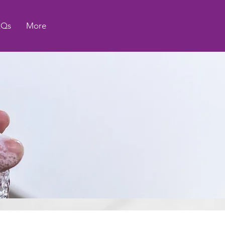
AQs
More