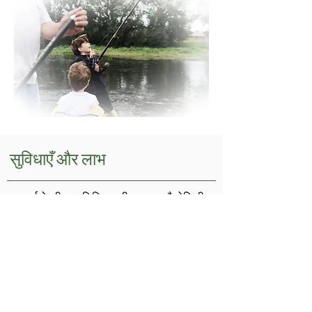
सुविधाएँ और लाभ
सफाई के बीच प्रतिक्रियाशील बाधा प्रौद्योगिकी
संरक्षण
जीवाणु, विषाणुनाशक,
कवकनाशी और
sporacidal
धातुओं और मुलायम कपड़ों पर उपयोग के लिए
सुरक्षित
उच्च स्तरीय कीटाणुनाशक क्लीनर
गैर संक्षारक