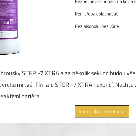
Bezpečné pro použití na kov a 
Není třeba oplachovat
Bez alkoholu, bez vůně
brousky STERI-7 XTRA a za několik sekund budou všec
ovrchu mrtvé. Tím ale STERI-7 XTRA nekončí. Nechte 
eaktivní bariéra.
Technické informace