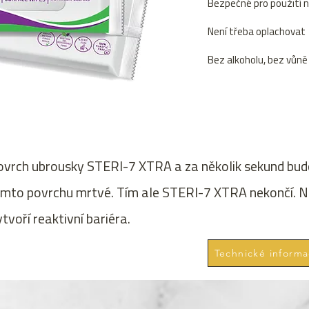
Bezpečné pro použití 
Není třeba oplachovat
Bez alkoholu, bez vůně
vrch ubrousky STERI-7 XTRA a za několik sekund budo
omto povrchu mrtvé. Tím ale STERI-7 XTRA nekončí. N
tvoří reaktivní bariéra.
Technické inform