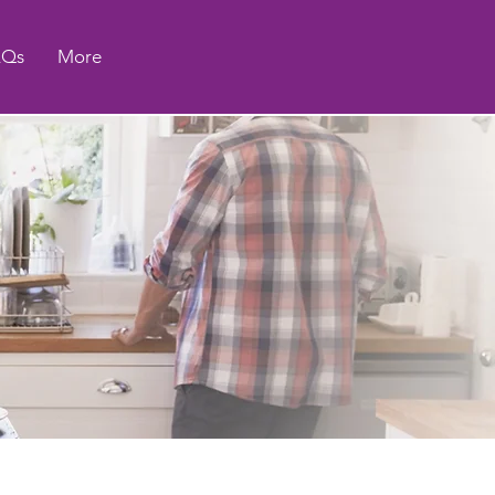
AQs
More