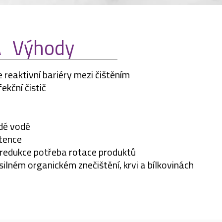
A
Výhody
 reaktivní bariéry mezi čištěním
ekční čistič
rdé vodě
tence
 redukce potřeba rotace produktů
 silném organickém znečištění, krvi a bílkovinách