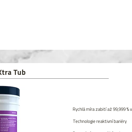
 Xtra Tub
Rychlá míra zabití až 99,999 %
Technologie reaktivní bariéry