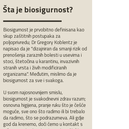
Šta je biosigurnost?
Biosigurnost je prvobitno definisana kao
skup zaštitnih postupaka za
poljoprivredu; Dr Gregory Koblentz je
napisao da je "dizajniran da smanji rizik od
prenošenja zaraznih bolesti u usevima i
stoci, štetočina u karantinu, invazivnih
stranih vrsta i živih modificiranih
organizama". Međutim, mislimo da je
biosigurnost za sve i svakoga.
U svom najosnovnijem smislu,
biosigurnost je svakodnevni zdrav razum;
osnovna higijena, pranje ruku što je češće
moguće, sve ono što radimo ili bi trebalo
da radimo, što se podrazumeva. Ali gdje
god da krenemo, doći ćemo u kontakt s