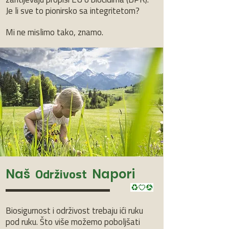
zahtijevaju propisi EU o biocidima (BPR).
Je li sve to pionirsko sa integritetom?
Mi ne mislimo tako, znamo.
Naš
Napori
Održivost
Biosigurnost i održivost trebaju ići ruku
pod ruku. Što više možemo poboljšati