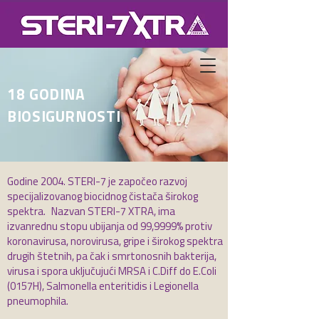
18 GODINA
BIOSIGURNOSTI
Godine 2004. STERI-7 je započeo razvoj
specijalizovanog biocidnog čistača širokog
spektra.
Nazvan STERI-7 XTRA, ima
izvanrednu stopu ubijanja od 99,9999% protiv
koronavirusa, norovirusa, gripe i širokog spektra
drugih štetnih, pa čak i smrtonosnih bakterija,
virusa i spora uključujući MRSA i C.Diff do E.Coli
(0157H), Salmonella enteritidis i Legionella
pneumophila.