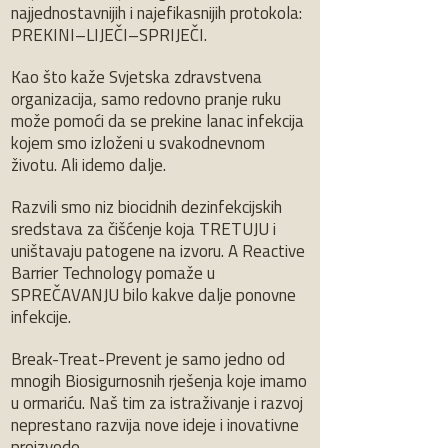
najjednostavnijih i najefikasnijih protokola:
PREKINI–LIJEČI–SPRIJEČI.
Kao što kaže Svjetska zdravstvena
organizacija, samo redovno pranje ruku
može pomoći da se prekine lanac infekcija
kojem smo izloženi u svakodnevnom
životu. Ali idemo dalje.
Razvili smo niz biocidnih dezinfekcijskih
sredstava za čišćenje koja TRETUJU i
uništavaju patogene na izvoru. A Reactive
Barrier Technology pomaže u
SPREČAVANJU bilo kakve dalje ponovne
infekcije.
Break-Treat-Prevent je samo jedno od
mnogih Biosigurnosnih rješenja koje imamo
u ormariću. Naš tim za istraživanje i razvoj
neprestano razvija nove ideje i inovativne