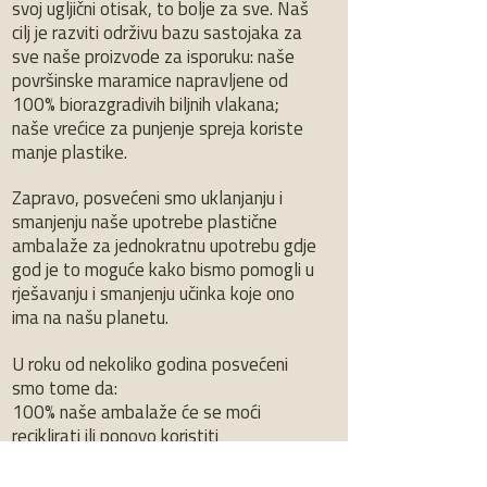
svoj ugljični otisak, to bolje za sve. Naš
cilj je razviti održivu bazu sastojaka za
sve naše proizvode za isporuku: naše
površinske maramice napravljene od
100% biorazgradivih biljnih vlakana;
naše vrećice za punjenje spreja koriste
manje plastike.
Zapravo, posvećeni smo uklanjanju i
smanjenju naše upotrebe plastične
ambalaže za jednokratnu upotrebu gdje
god je to moguće kako bismo pomogli u
rješavanju i smanjenju učinka koje ono
ima na našu planetu.
U roku od nekoliko godina posvećeni
smo tome da:
100% naše ambalaže će se moći
reciklirati ili ponovo koristiti
Tamo gdje moramo koristiti plastiku u
ambalaži, najmanje 25% njenog