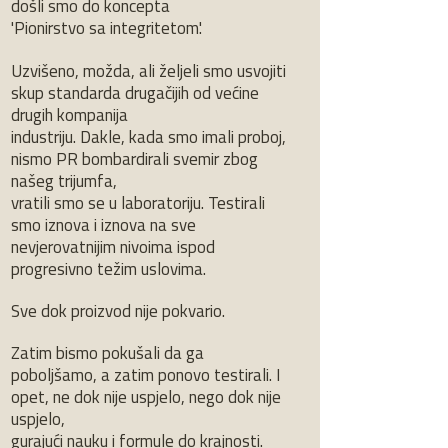
došli smo do koncepta
'Pionirstvo sa integritetom'.
Uzvišeno, možda, ali željeli smo usvojiti
skup standarda drugačijih od većine
drugih kompanija
industriju. Dakle, kada smo imali proboj,
nismo PR bombardirali svemir zbog
našeg trijumfa,
vratili smo se u laboratoriju. Testirali
smo iznova i iznova na sve
nevjerovatnijim nivoima ispod
progresivno težim uslovima.
Sve dok proizvod nije pokvario.
Zatim bismo pokušali da ga
poboljšamo, a zatim ponovo testirali. I
opet, ne dok nije uspjelo, nego dok nije
uspjelo,
gurajući nauku i formule do krajnosti.