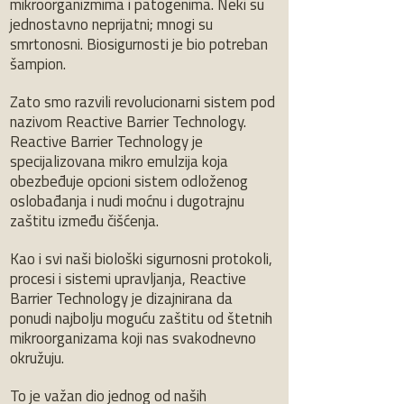
mikroorganizmima i patogenima. Neki su
jednostavno neprijatni; mnogi su
smrtonosni. Biosigurnosti je bio potreban
šampion.
Zato smo razvili revolucionarni sistem pod
nazivom Reactive Barrier Technology.
Reactive Barrier Technology je
specijalizovana mikro emulzija koja
obezbeđuje opcioni sistem odloženog
oslobađanja i nudi moćnu i dugotrajnu
zaštitu između čišćenja.
Kao i svi naši biološki sigurnosni protokoli,
procesi i sistemi upravljanja, Reactive
Barrier Technology je dizajnirana da
ponudi najbolju moguću zaštitu od štetnih
mikroorganizama koji nas svakodnevno
okružuju.
To je važan dio jednog od naših