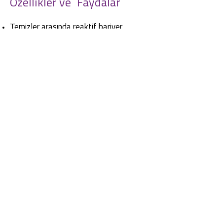
Özellikler ve
Faydalar
Temizler arasında reaktif bariyer
teknolojisi koruması
Yüksek seviye dezenfektan temizleyici
aşındırıcı olmayan
Düşük toksisite
Yumuşak veya sert suda etkilidir
Bildirilen direnç yok
Ürünleri döndürmek için üçlü aktif
azaltma ihtiyacı
Ağır organik kirlilikte, kanda ve
proteinlerde etkinliğini korur
Tarafından onaylandı