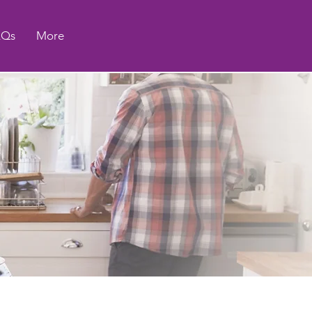
AQs
More