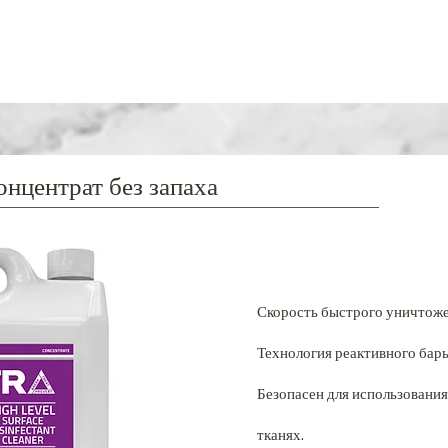
онцентрат без запаха
Скорость быстрого уничтоже
Технология реактивного бар
Безопасен для использования
тканях.