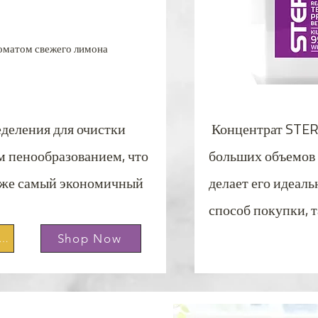
роматом свежего лимона
еделения для очистки
Концентрат STERI
м пенообразованием, что
больших объемов 
акже самый экономичный
делает его идеал
способ покупки, т
Shop Now
ническая информация