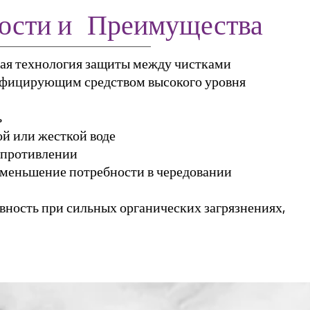
ости и
Преимущества
ная технология защиты между чистками
нфицирующим средством высокого уровня
ь
й или жесткой воде
опротивлении
уменьшение потребности в чередовании
ность при сильных органических загрязнениях,