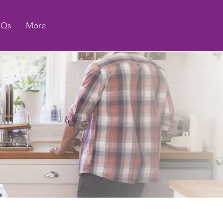
AQs
More