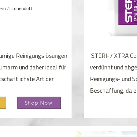
chem Zitronenduft
lumige Reinigungslösungen
STERI-7 XTRA Conc
umarm und daher ideal für
verdünnt und abge
schaftlichste Art der
Reinigungs- und Sc
Beschaffung, da e
Shop Now
Technische Informationen