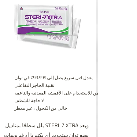
معدل قتل سريع يصل إلى 99.999٪ في ثوان
تقنية الحاجز التفاعلي
آمن للاستخدام على الأقمشة المعدنية والناعمة
لا حاجة للشطف
خالي من الكحول ، غير معطر
بلل سطحًا بمناديل STERI-7 XTRA وبعد
بضع ثوانٍ ستموت أي بكتيريا أو فيروسات